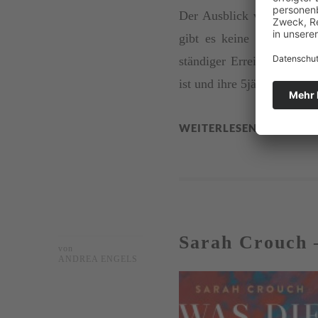
Der Ausblick vom 18. Sto
gibt es keine weitsichtig
ständiger Erreichbarkeit f
ist und ihre 5jährige Toch
WEITERLESEN
Sarah Crouch 
von
ANDREA ENGELS