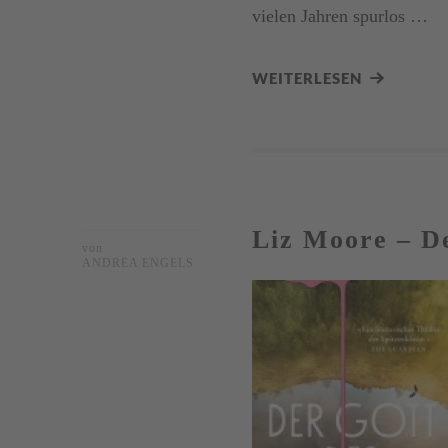
vielen Jahren spurlos …
WEITERLESEN
Liz Moore – D
von
ANDREA ENGELS