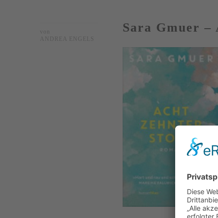
Sara Gmuer – 
von
ANDREA ENGELS